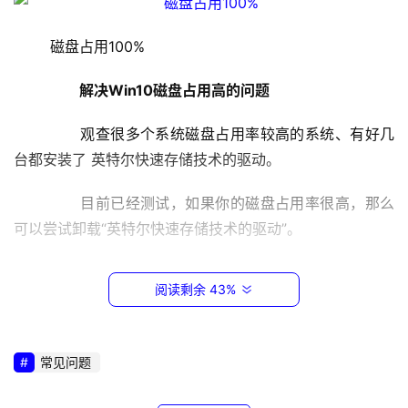
.
1
	磁盘占用100%
6
8
　　解决Win10磁盘占用高的问题
.
0
	　　观查很多个系统磁盘占用率较高的系统、有好几
.
台都安装了 英特尔快速存储技术的驱动。
1
	　　目前已经测试，如果你的磁盘占用率很高，那么
1
可以尝试卸载“英特尔快速存储技术的驱动”。
9
2
	　　卸载方法：控制面板-添加删除程序-找到“英特尔
.
阅读剩余 43%
快速存储技术”右键点击卸载;
1
6
	　　当然如果你安装了也没有出现磁盘占用的问题，
8
常见问题
.
那么请无视这个方法;
1