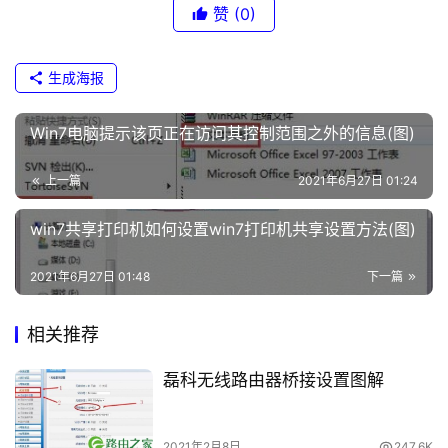
.
	　　其实解决现在新系统磁盘占用率过高的情况，最
赞
(0)
1
好是安装SSD固态硬盘，这也是最终的解决方法。
t
生成海报
	　　我们要时常给电脑减负，不然电脑会出现卡死、
p
网速慢的问题，以上通过卸载驱动的方法解决磁盘占有率高
l
Win7电脑提示该页正在访问其控制范围之外的信息(图)
的问题。
o
g
上一篇
　　推荐阅读：
2021年6月27日 01:24
i
n
win7共享打印机如何设置win7打印机共享设置方法(图)
　　电脑插入U盘后CPU占用100%的解决方法
c
n
2021年6月27日 01:48
以上就是关于-常见问题-(win10磁盘占用100%解决方
下一篇
法磁盘占用100%的解决方法(图)）的教程！
路
相关推荐
由
器
磊科无线路由器桥接设置图解
原创文章，作者：常见问题，如若转载，请注明出处：
设
https://www.224m.com/112720.html
置
2021年2月8日
247.6K