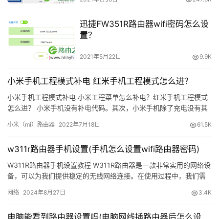
常
迅捷FW351R路由器wifi密码怎么设
见
置？
问
题
2021年5月22日
9.9K
路
小米手机工程模式补电 红米手机工程模式怎么进？
由
小米手机工程模式补电 小米工程菜单怎么补电？红米手机工程模式
器
怎么进？ 小米手机没有补电代码。其次，小米手机除了充电没有其
密
他补电方式。使用充电器、充电宝、电脑USB可以充电。手机只有
码
小米（mi）路由器
2022年7月18日
61.5K
一个电池，用完电
w311r路由器手机设置(手机怎么设置wifi路由器密码)
路
由
W311R路由器手机设置教程 W311R路由器是一款非常实用的网络设
器
备，可以为我们提供稳定的无线网络连接。在使用过程中，我们需
百
要对其进行一些设置，才能更好地满足我们的需求。下面，我…
网络
2024年8月27日
3.4K
科
电脑能看到路由器设置吗(电脑网线插路由器后怎么设