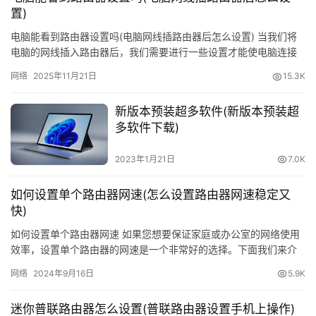
品
置)
牌
电脑能看到路由器设置吗(电脑网线插路由器后怎么设置) 当我们将
路
电脑的网线插入路由器后，我们需要进行一些设置才能使电脑连接
由
到网络。那么，电脑是否能够看到路由器的设置呢？ 答案是肯定
器
网络
2025年11月21日
15.3K
的…
新版本预装超多软件(新版本预装超
更
多软件下载)
多
2023年1月21日
7.0K
如何设置单个路由器网速(怎么设置路由器网速稳定又
快)
如何设置单个路由器网速 如果您想要保证家庭或办公室的网络使用
效率，设置单个路由器的网速是一个非常好的选择。下面我们来介
绍如何设置路由器网速稳定又快。 步骤一：了解路由器的带宽 在
网络
2024年9月16日
5.9K
设…
迷你普联路由器怎么设置(普联路由器设置手机上操作)