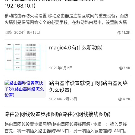
牌
192.168.10.1)
路
移动路由器防火墙设置 移动路由器是连接互联网的重要设备，而防
	磁盘碎片
由
火墙则是保障网络安全的必要手段。在移动路由器中，设置防火墙
器
非常重要。 登录移动路由器 首先，打开浏览器，输入移动路由器
　　磁盘碎片清理工具：
网络
2024年9月15日
11.2K
的…
更
　　Defraggler
magic4.0有什么新功能
多
2021年8月2日
7.9K
路由器咋设置就快了呀(路由器网络
	磁盘碎片
怎么设置)
	[page]
2023年12月26日
4.2K
	　　软件介绍：Defraggler是一个轻量级的整理碎片
路由器网线设置步骤图解(路由器网线接线图解)
整理软件,支持NTFS和FAT32,支持 Windows Vista。可以
路由器网线设置步骤图解(路由器网线接线图解) 步骤一：插入网线
获得一个对文件夹或文件整理的视觉的分析,这可以从中看
首先，将一端插入路由器的WAN口，另一端插入宽带猫的LAN口。
到是否这个软件有价值.Defraggler碎片整理软件可以仅对