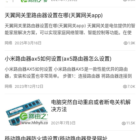
常
	[page]
见
天翼网关里路由器设置在哪(天翼网关app)
问
	　　3、分析磁盘结束后，你就可以根据分析结果，选
题
天翼网关里路由器设置在哪(天翼网关app) 天翼网关是电信提供的智
择进行磁盘碎片整理了。只要在“上一次运行时间”中检查磁
能家居解决方案，可以实现家庭网络管理、智能控制等功能。在使
盘上碎片的百分比超过了10%，则应该对磁盘进行碎片整
用天翼网关时，我们需要进行相关的设置来满足自己的需求。其…
路
网络
2025年3月16日
1.9K
理。只需单击一下“磁盘碎片整理”，即可帮你的Win7减负加
由
速了。
器
小米路由器ax5如何设置(ax5路由器怎么设置)
密
小米路由器AX5如何设置 小米路由器AX5是一款性能优异的路由
码
器，安装和设置也非常简单。 步骤1：连接路由器 将路由器连接到
电源和Internet。确保所有灯都亮起来。 步骤2：连…
网络
2023年12月12日
7.0K
路
	磁盘碎片
由
电脑突然自动重启或者断电关机解
器
决方法
	　　4、此外，你也可以通过“配置计划”进行设置，使
百
每周自动进行“磁盘碎片清理”，以保证Win7的减负加速。
科
2021年7月3日
11.5K
品
移动路由器防火墙设置(移动路由器登录网址