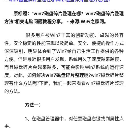
原标题："win7磁盘碎片整理在哪？win7磁盘碎片整理
方法"相关电脑问题教程分享。 - 来源:WiFi之家网。
	　　很多用户被Win7丰富的创新功能、卓越的兼容
性，安全稳定的性能表现以及简单、安全、便捷的操作方式
深深吸引，明显体会到了Win7给自己生活工作提供的各种
方便。但是最近很多用户发现，系统用久了速度越来越慢，
而且磁盘碎片会越来越多，可能会影响Win7系统的运行速
度，对此，如何解决
win7磁盘碎片整理
呢?win7磁盘碎片整
首
理有什么方法呢?下面，我们一起来看看win7磁盘碎片整理
页
的方法。
1
　　方法一：
9
2
	　　1、在磁盘管理器中，对任意磁盘右键找到属性点
.
击。