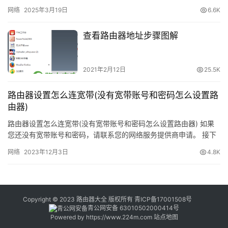
步骤二：打开路由器管理界面 在浏览器中输入路由器管理…
网络
2025年3月19日
6.6K
一个文件夹或文件进行磁盘整理,而不是只有整个硬盘整理.
这当然比整理整个硬盘要快得多而且实用。
查看路由器地址步骤图解
	　　使用方法：下载并安装Defraggler，打开
Defraggler，在窗口界面中选择你要进行磁盘碎片整理的盘
2021年2月12日
25.5K
符，点击磁盘碎片整理工具分析按钮并进行碎片整理即可。
路由器设置怎么连宽带(没有宽带账号和密码怎么设置路
	　　下载地址：
由器)
http://www.xiazaizhijia.com//soft/28284.html
路由器设置怎么连宽带(没有宽带账号和密码怎么设置路由器) 如果
您还没有宽带账号和密码，请联系您的网络服务提供商申请。 接下
　　Diskeeper
来，我们将介绍如何设置路由器连接您的宽带。 步骤一：将路由…
网络
2023年12月3日
4.8K
Copyright © 2023 路由器大全 版权所有
青ICP备17001508号
青公网安备 63010502000414号
Powered by
https://www.224m.com
站点地图