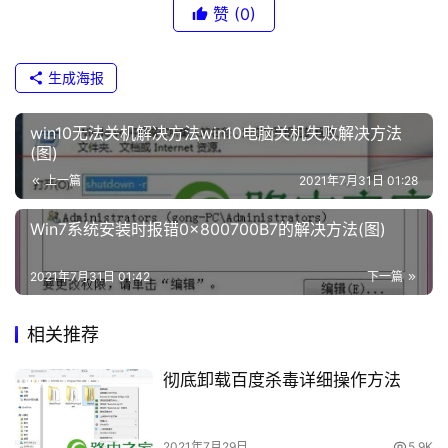
	　　1、首先，先从开始菜单中找到“磁盘碎片整理程
1
赞
(0)
序”。可以选择“开始”——“所有程序”——“附件”——“系统工
具”——“磁盘碎片整理程序”，也可以直接在搜索栏中查找。
t
生成海报
p
l
o
win10无法关机解决方法win10电脑关机失败解决方法
(图)
g
i
上一篇
	磁盘碎片
2021年7月31日 01:28
n
c
Win7系统安装时报错0x800700B7的解决方法(图)
	　　2、然后，在“当前状态”下，选择要进行碎片整理
n
的磁盘。在这里，如果你无法确定自己的磁盘上是否存在碎
2021年7月31日 01:42
下一篇
片，可先选择分析磁盘。当然，如果你确定知道某个磁盘上
路
一定存在碎片，那也可以直接选择“碎片整理”。
由
相关推荐
器
设
彻底卸载百度杀毒详细操作方法
置
	磁盘碎片
2021年7月29日
5.9K