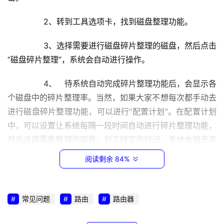
1
6
	　　2、转到工具选项卡，找到磁盘整理功能。
8
.
	　　3、选择需要进行磁盘碎片整理的磁盘，然后点击
0
“磁盘碎片整理”，系统会自动进行操作。
.
1
	　　4、　待系统自动完成碎片整理功能后，会显示各
个磁盘中的碎片整理率。当然，如果大家不想每次都手动去
1
进行磁盘碎片整理功能，可以进行“配置计划”。在配置计划
9
中，可以设置让系统每隔一段时间自动进行碎片整理功能，
2
然后选择需要整理的磁盘。到了特定的时间，系统会悄无声
.
息的自动进行磁盘碎片整理。
1
阅读剩余 84%
6
　　推荐阅读：利用Defrag命令清除磁盘碎片
8
.
常见问题
路由
路由器
　　方法二：
1
.