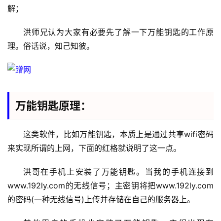
解；
洪师兄认为大家有必要先了解一下万能钥匙的工作原
理。俗话说，知己知彼。
首
页
万能钥匙原理：
1
这类软件，比如万能钥匙，本质上是通过共享wifi密码
9
2
来实现所谓的上网，下面的红格就说明了这一点。
.
1
洪哥在手机上安装了万能钥匙。当我的手机连接到
6
www.192ly.com的无线信号；主密钥将把www.192ly.com
8
的密码(一种无线信号)上传并存储在自己的服务器上。
.
0