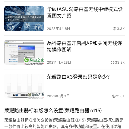
果。因为如果每个人都分享自己的wifi密码，那么这个软件
路
华硕(ASUS)路由器无线中继模式设
由
就没用了。
置图文介绍
器
密
2023年4月8日
3.3K
2.设置安全的wifi密码
码
磊科路由器开启副AP和关闭无线连
(1)无线wifi密码，建议您使用大写字母+小写字母+数
接操作图解
路
字+符号的组合进行设置，密码长度应大于8位。
由
2021年1月28日
33.9K
器
(2)如果您的路由器在设置wifi密码时可以选择加密方
百
式，那么您必须选择WPA2-PSK或WPA/WPA2-PSK混合加
荣耀路由X3登录密码是多少？
科
密方式。
品
如果您不知道如何更改wifi密码，可以阅读下面的文章
2021年6月3日
21.8K
牌
查看设置步骤。
路
荣耀路由器标准版怎么设置(荣耀路由器xd15)
由
电脑如何更改wifi密码？
荣耀路由器标准版怎么设置(荣耀路由器XD15) 荣耀路由器标准版是
器
一款性价比较高的智能路由器，具有多种功能和设置。在使用过程