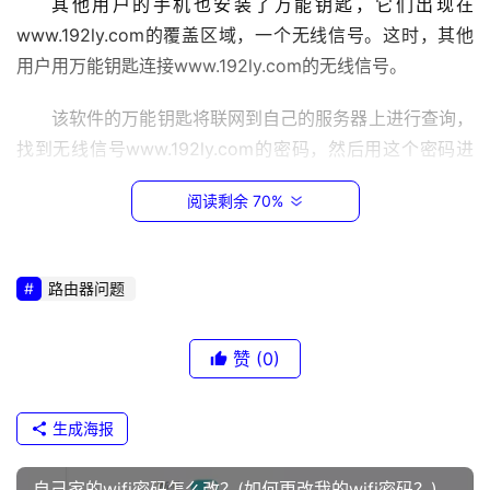
其他用户的手机也安装了万能钥匙，它们出现在
.
www.192ly.com的覆盖区域，一个无线信号。这时，其他
1
用户用万能钥匙连接www.192ly.com的无线信号。
1
该软件的万能钥匙将联网到自己的服务器上进行查询，
9
找到无线信号www.192ly.com的密码，然后用这个密码进
2
行连接。
.
阅读剩余 70%
1
重要提示:
6
8
虽然万能钥匙本质上是基于共享wifi密码来实现所谓的
路由器问题
.
上网冲浪。但是，一些纯数字wifi密码也可以破解。
1
.
赞
(0)
1
解决办法：
生成海报
t
p
1.不需要主密钥。
l
自己家的wifi密码怎么改？(如何更改我的wifi密码？)