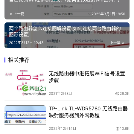
o
正如洪哥已经介绍过的，万能钥匙这种联网软件，本质
g
上一篇
2022年3月1日 19:56
上是通过共享wifi密码来实现所谓的联网。
i
n
两个路由器怎么连接图解设置(如何连接两台路由器的
因此，洪哥建议大家要确保不要在连接了家庭wifi的手
c
图形设置)
机上安装万能钥匙软件。
n
2022年3月2日 10:43
下一篇
这样也可以防止wifi密码被共享，这样万能钥匙就不会
路
相关推荐
蹭网了。
由
器
无线路由器中继拓展WiFi信号设置
设
步骤
置
2021年2月8日
26.0K
确保主密钥未安装在连接wifi的手机或笔记本电脑中重要信
常
息:
TP-Link TL-WDR5780 无线路由器
见
映射服务器到外网教程
问
有同学说，软件可以设置分享自己的wifi密码。
题
2022年12月14日
10.9K
针对这个问题，洪哥只想说，不确定设定后有没有效