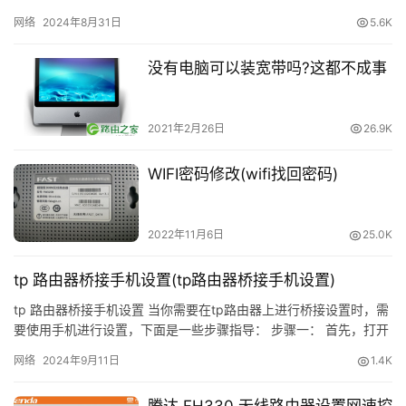
手机wifi密码怎么设置？
中，需要进行一些必要的设置，以便更好地使用。以下是荣耀路…
网络
2024年8月31日
5.6K
更
多
没有电脑可以装宽带吗?这都不成事
设置一个安全的wifi密码
2021年2月26日
26.9K
WIFI密码修改(wifi找回密码)
补充说明:
2022年11月6日
25.0K
如果只想防止万能钥匙蹭网，那么可以做以上两个方
面。
tp 路由器桥接手机设置(tp路由器桥接手机设置)
tp 路由器桥接手机设置 当你需要在tp路由器上进行桥接设置时，需
如果需要防止黑客使用专业的技术手段，还可以设置无
要使用手机进行设置，下面是一些步骤指导： 步骤一： 首先，打开
线MAC地址过滤，禁用WPS加密。建议详细阅读以下文
手机的wifi设置界面，找到tp路由器的wifi名称…
网络
2024年9月11日
1.4K
章。