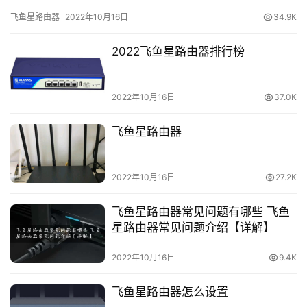
IP：192.168.0.100掩码：255.255.255…
n
飞鱼星路由器
2022年10月16日
34.9K
c
n
2022飞鱼星路由器排行榜
路
由
2022年10月16日
37.0K
器
设
飞鱼星路由器
置
2022年10月16日
27.2K
常
见
飞鱼星路由器常见问题有哪些 飞鱼
问
星路由器常见问题介绍【详解】
题
2022年10月16日
9.4K
路
由
飞鱼星路由器怎么设置
器