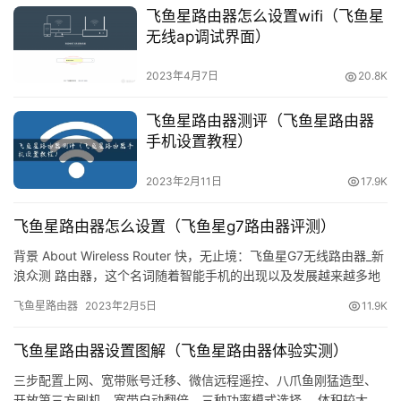
飞鱼星路由器怎么设置wifi（飞鱼星
无线ap调试界面）
2023年4月7日
20.8K
首
页
飞鱼星路由器测评（飞鱼星路由器
手机设置教程）
1
9
2023年2月11日
17.9K
2
.
飞鱼星路由器怎么设置（飞鱼星g7路由器评测）
1
背景 About Wireless Router 快，无止境：飞鱼星G7无线路由器_新
6
浪众测 路由器，这个名词随着智能手机的出现以及发展越来越多地
8
出现在了人们的视野当中。在七八年前…
飞鱼星路由器
2023年2月5日
11.9K
.
0
飞鱼星路由器设置图解（飞鱼星路由器体验实测）
.
1
三步配置上网、宽带账号迁移、微信远程遥控、八爪鱼刚猛造型、
开放第三方刷机、宽带自动翻倍、三种功率模式选择。 体积较大、