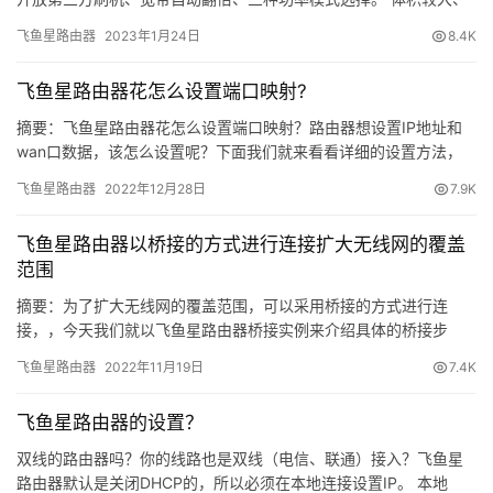
覆盖范围提升乏力、网络不稳定、性价比低、远程控制软件内容亏
1
飞鱼星路由器
2023年1月24日
8.4K
空太…
9
2
飞鱼星路由器花怎么设置端口映射?
.
摘要：飞鱼星路由器花怎么设置端口映射？路由器想设置IP地址和
1
wan口数据，该怎么设置呢？下面我们就来看看详细的设置方法，
6
很简单，需要的朋友可以参考下......
8
飞鱼星路由器
2022年12月28日
7.9K
.
1
飞鱼星路由器以桥接的方式进行连接扩大无线网的覆盖
.
范围
1
摘要：为了扩大无线网的覆盖范围，可以采用桥接的方式进行连
接，，今天我们就以飞鱼星路由器桥接实例来介绍具体的桥接步
t
骤，需要的朋友可以参考下......
飞鱼星路由器
2022年11月19日
7.4K
p
l
飞鱼星路由器的设置？
o
g
双线的路由器吗？你的线路也是双线（电信、联通）接入？飞鱼星
路由器默认是关闭DHCP的，所以必须在本地连接设置IP。 本地
i