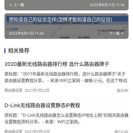
l
钟就可以令路由器恢复出厂设置了。
上一篇
2023年8月11日 11:19
o
g
想知道自己的征信怎样(怎样才能知道自己的征信)
i
注意：
n
2023年8月11日 11:25
下一篇
c
路由器恢复出厂设置与手机恢复出厂设置类似，恢复出
n
相关推荐
厂设置后，路由器之前的数据（WiFi密码，宽带账号等）将
全部清除，复位后用户需要重新设置路由器，才能使用。
路
2020最新无线路由器排行榜 选什么路由器牌子
由
器
以上教程由“WiFi之家网”整理收藏！
原标题："2017年最新无线路由器排行榜，选什么路由器牌子"关于
设
路由器设置教程分享。 - 来源:WiFi之家网 - 编辑:小元。在这个移动
互联网时代，Wi-Fi甚至已经成为我们日常工作和生活"
置
路由器设置
2021年1月22日
8.9K
原创文章，作者：路由器百科，如若转载，请注明出处：
https://www.224m.com/219250.html
常
D-Link无线路由器设置静态IP教程
见
原标题："D-Link无线路由器怎么设置静态IP地址上网"的相关路由器
问
设置教程资料分享。- 来源：WiFi之家网。
题
D-Link无线路由器配置简单，不过对于没有网络基础的用户来
路由器设置
2021年2月10日
13.3K