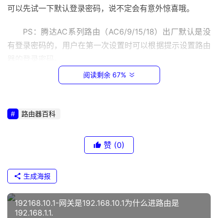
0
可以先试一下默认登录密码，说不定会有意外惊喜哦。
.
1
PS：腾达AC系列路由（AC6/9/15/18）出厂默认是没
有登录密码的，用户在第一次设置时可以根据提示设置路由
1
器的登录密码。
9
2
阅读剩余 67%
.
恢复出厂设置
1
6
路由器百科
8
路由器后面通常都有一个叫Reset（复位）的小孔或一
.
个凸起的小按钮，如下图：
1
赞
(0)
.
1
生成海报
不知道登录密码？那这张图你一定要看
t
192168.10.1-网关是192.168.10.1为什么进路由是
p
在路由器接通电源的情况下，长按Reset按钮10~15秒
192.168.1.1.