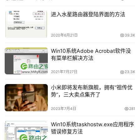
说，完成路由"
路
进入水星路由器登陆界面的方法
由
器
密
2020年6月21日
39.3K
码
Win10系统Adobe Acrobat软件没
路
有菜单栏解决方法
由
器
2021年7月27日
23.3K
百
科
小米即将发布新旗舰，拥有“祖传优
势”，三大卖点集齐了
品
2023年7月4日
281
牌
路
Win10系统taskhostw.exe应用程序
由
错误修复方法
器