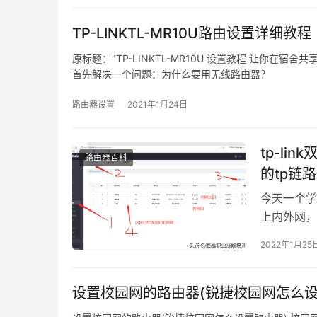
TP-LINKTL-MR10U路由设置详细教程
原标题："TP-LINKTL-MR10U 设置教程 让你在宿舍
首先解决一个问题：为什么要用无线路由器？
三大好处：
①不用网线"
路由器设置
2021年1月24日
tp-l
路由器百科
的tp链
今天一个学
上内外网，
就写了这个
2022年1月25
应设置，如
设置校园网的路由器(锐捷校园网怎么设