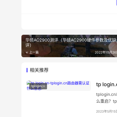
华硕AC2900测评（华硕AC2900硬件参数及优
评）
上一篇
2022年10月26日
相关推荐
tp log
tplogincn
tplogin
么重启？tp
由器设置界面
2023年5月15