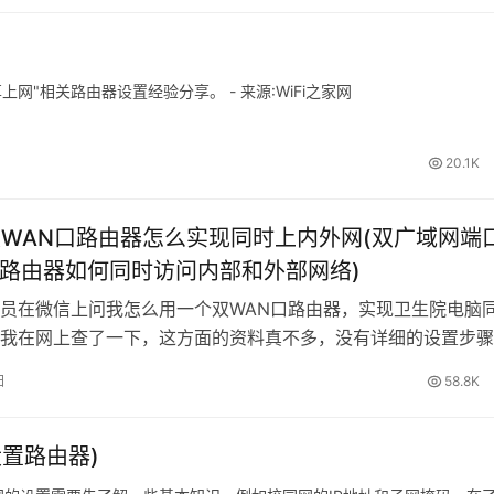
共享上网"相关路由器设置经验分享。 - 来源:WiFi之家网
20.1K
ink双WAN口路由器怎么实现同时上内外网(双广域网端
路路由器如何同时访问内部和外部网络)
员在微信上问我怎么用一个双WAN口路由器，实现卫生院电脑
我在网上查了一下，这方面的资料真不多，没有详细的设置步骤
教程，希望对大家有帮助。 同时访问内外网，需要在路由器上
日
58.8K
果不做相应设置，访问内部网络的数据可
置路由器)