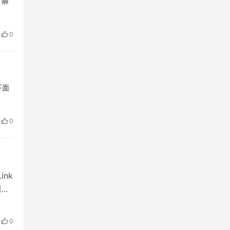
了解
0
下面
0
ink
网，
电脑
0