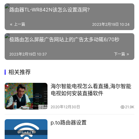
p
路由器TL-WR842N该怎么设置连网?
l
o
上一篇
2023年2月19日 10:24
g
i
极路由怎么屏蔽广告网站上的广告太多动辄6/70秒
n
c
2023年2月19日 10:37
下一篇
n
相关推荐
路
由
海尔智能电视怎么看直播,海尔智能
器
电视如何安装直播软件
设
置
2020年12月30日
21.9K
p.to路由器设置
常
见
问