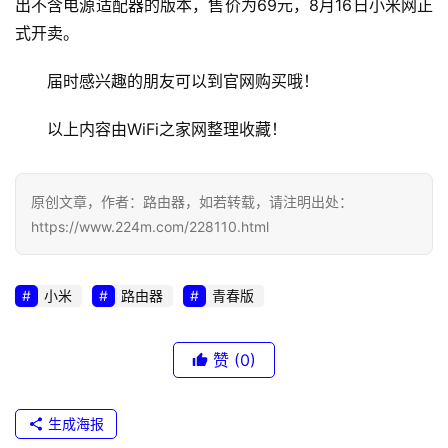
8
出不含电源适配器的版本，售价为69元，8月16日小米网正
.
式开卖。
0
.
届时感兴趣的朋友可以到官网购买哦！
1
以上内容由WiFi之家网整理收藏！
1
9
2
原创文章，作者：路由器，如若转载，请注明出处：
.
https://www.224m.com/228110.html
1
6
8
小米
路由器
青春版
.
1
赞
(0)
.
1
生成海报
t