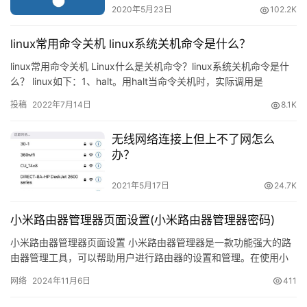
2020年5月23日
102.2K
题
linux常用命令关机 linux系统关机命令是什么？
路
linux常用命令关机 Linux什么是关机命令？linux系统关机命令是什
由
么？ linux如下：1、halt。用halt当命令关机时，实际调用是
器
shutdown-h。halt执行时会杀死应用程序
密
投稿
2022年7月14日
8.1K
码
无线网络连接上但上不了网怎么
路
办？
由
2021年5月17日
24.7K
器
百
小米路由器管理器页面设置(小米路由器管理器密码)
科
小米路由器管理器页面设置 小米路由器管理器是一款功能强大的路
由器管理工具，可以帮助用户进行路由器的设置和管理。在使用小
品
米路由器管理器之前，需要进行一些设置，包括设置管理器页面和
牌
网络
2024年11月6日
411
密码…
路