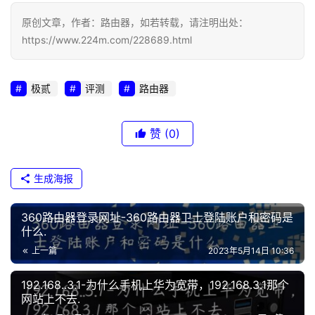
1
原创文章，作者：路由器，如若转载，请注明出处：
https://www.224m.com/228689.html
1
9
2
极贰
评测
路由器
.
1
赞
(0)
6
8
.
生成海报
1
.
360路由器登录网址-360路由器卫士登陆账户和密码是
1
什么.
上一篇
2023年5月14日 10:36
t
p
192.168..3.1-为什么手机上华为宽带，192.168.3.1那个
l
网站上不去.
o