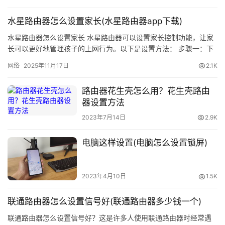
由
水星路由器怎么设置家长(水星路由器app下载)
器
密
水星路由器怎么设置家长 水星路由器可以设置家长控制功能，让家
码
长可以更好地管理孩子的上网行为。以下是设置方法： 步骤一：下
载水星路由器APP 可以在应用商店搜索“水星路由器”，下载安…
网络
2025年11月17日
2.1K
路
由
路由器花生壳怎么用？花生壳路由
器
器设置方法
百
2023年7月14日
2.9K
科
电脑这样设置(电脑怎么设置锁屏)
品
牌
路
2023年4月10日
1.5K
由
器
联通路由器怎么设置信号好(联通路由器多少钱一个)
联通路由器怎么设置信号好？这是许多人使用联通路由器时经常遇
更