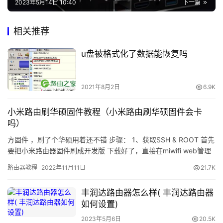
2023年5月14日 10:40
下一篇
g
i
n
相关推荐
c
u盘被格式化了数据能恢复吗
n
路
2021年8月2日
6.9K
由
器
小米路由刷华硕固件教程（小米路由刷华硕固件会卡
设
吗）
置
方固件 ，刷了个华硕用着还不错 步骤： 1、获取SSH & ROOT 首先
要把小米路由器固件刷成开发版 下载好了，直接在miwifi web管理
常
页面直接升级就ok了 （自动…
路由器教程
2022年11月11日
21.7K
见
问
丰润达路由器怎么样( 丰润达路由器
题
如何设置)
2023年5月6日
20.5K
路