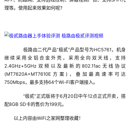
理等。使用起来效果如何呢?
首
页
　　极路由二代产品“极贰”产品型号为HC5761，机身
继续采用全铝合金外壳，采用全向双天线，支持
1
2.4GHz+5GHz双频以及最新的802.11ac无线协议
9
(MT7620A+MT7610E方案)，叠加最高速率可达
2
750Mbps，最多支持64个Wi-Fi客户端接入。
.
1
　　“极贰”正式版将于6月20日中午12点正式开卖，搭
6
配8GB SD卡的售价为199元。
8
.
以上内容由WiFi之家网整理收藏！
0
.