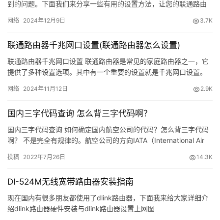
到的问题。下面我们来分享一些有用的设置方法，让您的联通路由
多
器信号更加稳定。 第一步：选择更优的信道 首先，您需要在路由器
网络
2024年12月9日
3.7K
的…
联通路由器千兆网口设置(联通路由器怎么设置)
联通路由器千兆网口设置 联通路由器是常见的家庭路由器之一，它
提供了多种设置选项。其中有一个重要的设置就是千兆网口设置。
下面介绍联通路由器如何设置千兆网口。 步骤一：进入路由器管理
网络
2024年11月12日
2.9K
页…
国内三字代码查询 怎么背三字代码啊？
国内三字代码查询 如何确定国内航空公司的代码？怎么背三字代码
啊？ 不是完全有规律的。航空公司的方向IATA（International Air
Transport Associatio 国际航空运
投稿
2022年7月26日
14.3K
DI-524M无线宽带路由器安装指南
现在国内有很多朋友都使用了dlink路由器，下面我来给大家详细介
绍dlink路由器硬件安装与dlink路由器设置上网图