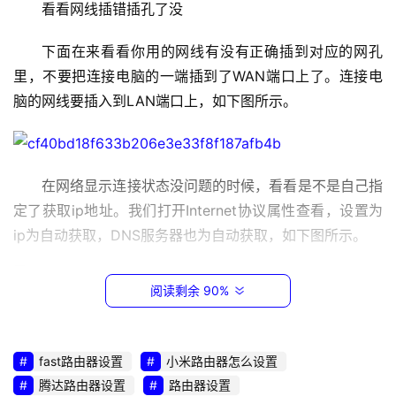
看看网线插错插孔了没
.
1
下面在来看看你用的网线有没有正确插到对应的网孔
6
里，不要把连接电脑的一端插到了WAN端口上了。连接电
8
.
脑的网线要插入到LAN端口上，如下图所示。
0
.
1
在网络显示连接状态没问题的时候，看看是不是自己指
定了获取ip地址。我们打开Internet协议属性查看，设置为
1
9
ip为自动获取，DNS服务器也为自动获取，如下图所示。
2
.
阅读剩余 90%
1
6
如果自动获取ip地址还是不行，那么设置固定ip
8
.
fast路由器设置
您的电脑的IP是否和路由器LAN口一个网段。例如，路
小米路由器怎么设置
1
腾达路由器设置
路由器设置
由器管理地址是192.168.1.1，子网掩码：255.255.255.0，