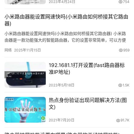
2023年4月24日
754
品
显示连接参数
牌
小米路由器能设置网速快吗(小米路由如何桥接其它路由
路
器)
由
小米路由器能设置网速快吗(小米路由如何桥接其它路由器) 小米路
器
由器是一款功能强大的智能路由器，它的设置非常简单，可以方便
地将无线网络扩展到各个角落。很多人都希望能够在使用小米路由
更
网络
2025年11月15日
959
器…
多
192.1681.1打开设置(fast路由器标
准IP地址)
2023年5月18日
1.5K
热点身份验证出现问题解决方法(图
文)
2021年7月20日
91.7K