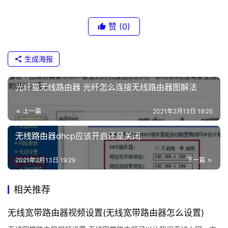
.
则电脑的IP地址应设置为：192.168.1.X(X为2-254之间)，如
1
下图所示：
赞
(0)
t
p
生成海报
l
上述操作都不起作用那就重置路由器
o
光纤猫无线路由器 光纤怎么连接无线路由器图解法
g
确认以上都没有问题，我们就来恢复路由器出厂设置看
i
看。在所有的路由器后面都有一个reset重置按钮。按下10
上一篇
2021年2月13日 19:25
n
秒种以后，路由器就可以进行恢复出厂设置了。具体的可以
c
无线路由器dhcp应该开启还是关闭
查看说明书。如下图所示。
n
2021年2月13日 19:29
下一篇
路
由
恢复出厂后输入路由器地址，然后输入路由器[帐号][密
相关推荐
器
码]登录-进入主页面 默认账号密码一般为；admin 或者为
设
无线宽带路由器视频设置(无线宽带路由器怎么设置)
账号admin
置