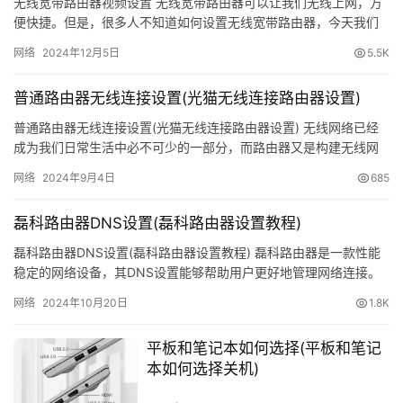
无线宽带路由器视频设置 无线宽带路由器可以让我们无线上网，方
便快捷。但是，很多人不知道如何设置无线宽带路由器，今天我们
常
就来介绍一下无线宽带路由器的设置方法。 第一步：连接路由器
见
网络
2024年12月5日
5.5K
首…
设置路由器拨号上网。[通过路由器自动拨号上网，为
问
主要设置之一]
题
普通路由器无线连接设置(光猫无线连接路由器设置)
普通路由器无线连接设置(光猫无线连接路由器设置) 无线网络已经
方式一：通过[设置向导]进行拨号设置
路
成为我们日常生活中必不可少的一部分，而路由器又是构建无线网
络的关键设备之一。本文将介绍普通路由器无线连接设置以及光猫
由
选择ADSL虚拟拨号
网络
2024年9月4日
685
无…
器
密
磊科路由器DNS设置(磊科路由器设置教程)
码
磊科路由器DNS设置(磊科路由器设置教程) 磊科路由器是一款性能
输入上网帐号、上网口令(密码）
稳定的网络设备，其DNS设置能够帮助用户更好地管理网络连接。
路
下面是磊科路由器DNS设置的详细步骤： 打开浏览器，输入…
由
网络
2024年10月20日
1.8K
器
百
平板和笔记本如何选择(平板和笔记
设置完成
本如何选择关机)
科