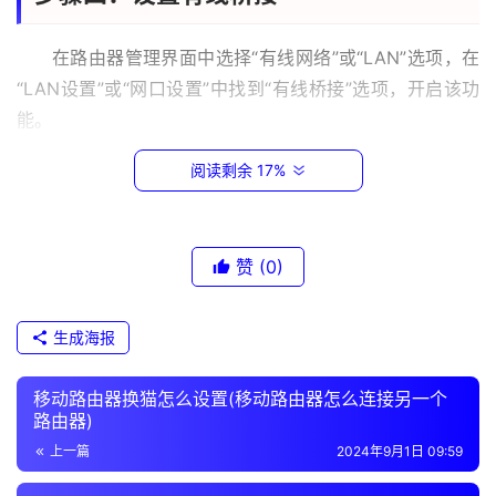
.
1
在路由器管理界面中选择“有线网络”或“LAN”选项，在
“LAN设置”或“网口设置”中找到“有线桥接”选项，开启该功
1
能。
9
2
阅读剩余 17%
.
步骤五：保存设置并重启路由器
1
6
设置完成后，记得保存设置并重启路由器，等待路由器
赞
(0)
8
重启后您就可以享受到有线桥接的好处了。
.
1
生成海报
.
以上就是用手机设置路由器有线桥接的教程，希望对您
1
有所帮助。
移动路由器换猫怎么设置(移动路由器怎么连接另一个
路由器)
t
上一篇
2024年9月1日 09:59
原创文章，作者：e网络，如若转载，请注明出处：
p
l
https://www.224m.com/370730.html