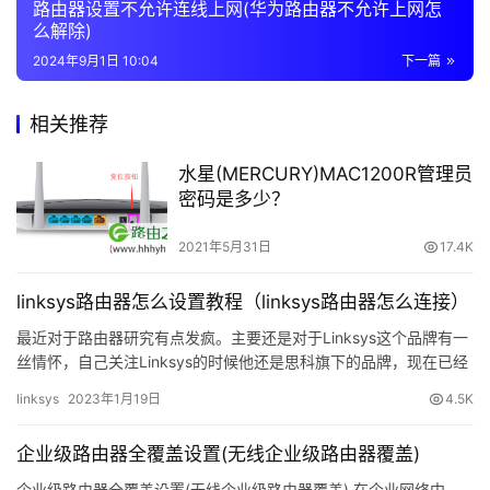
路由器设置不允许连线上网(华为路由器不允许上网怎
o
么解除)
g
2024年9月1日 10:04
下一篇
i
n
相关推荐
c
n
水星(MERCURY)MAC1200R管理员
密码是多少？
路
由
2021年5月31日
17.4K
器
设
linksys路由器怎么设置教程（linksys路由器怎么连接）
置
最近对于路由器研究有点发疯。主要还是对于Linksys这个品牌有一
丝情怀，自己关注Linksys的时候他还是思科旗下的品牌，现在已经
常
是贝尔金旗下的了。不过整体其实变化并不大，而且现…
linksys
2023年1月19日
4.5K
见
问
企业级路由器全覆盖设置(无线企业级路由器覆盖)
题
企业级路由器全覆盖设置(无线企业级路由器覆盖) 在企业网络中，