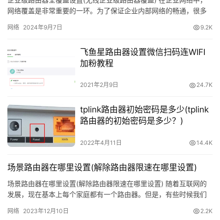
路
网络覆盖是非常重要的一环。为了保证企业内部网络的畅通，很多
企业都会采用无线企业级路由器来进行覆盖。那么如何进行全覆盖
由
网络
2024年9月7日
9.2K
设…
器
密
飞鱼星路由器设置微信扫码连WIFI
码
加粉教程
路
2021年2月9日
24.7K
由
器
tplink路由器初始密码是多少(tplink
百
路由器的初始密码是多少？)
科
2022年4月11日
14.4K
品
场景路由器在哪里设置(解除路由器限速在哪里设置)
牌
路
场景路由器在哪里设置(解除路由器限速在哪里设置) 随着互联网的
发展，现在基本上每个家庭都有一个路由器。但是，有些时候我们
由
会发现路由器的信号不太稳定，或者网速不够快。这个时候，就需
器
网络
2023年12月10日
2.2K
要…