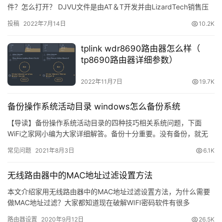
件？怎么打开？ DJVU文件是由AT＆T开发并由LizardTech销售压
路
缩图像格式。它包含扫描文档，可能包括文本、图像或绘图
由
投稿
2022年7月14日
10.2K
器
密
tplink wdr8690路由器怎么样（
码
tp8690路由器详细参数）
2022年11月7日
19.7K
路
由
备份操作系统活动目录 windows怎么备份系统
器
百
【导读】备份操作系统活动目录的四种技巧相关系统问题，下面
科
WiFi之家网小编为大家详细解答。备份十分重要。没有备份，就无
法恢复丢失或被损坏的文件。应经常进行备份并测试其效果。如不
常见问题
2021年8月3日
6.1K
测试(从备份媒介中恢复文件
品
牌
无线路由器中的MAC地址过滤设置方法
路
本文介绍家用无线路由器中的MAC地址过滤设置方法，为什么需要
由
做MAC地址过滤？大家都知道现在破解WIFI密码软件有很多
器
路由器设置
2020年9月12日
26.5K