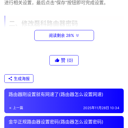
进行相关设置，最后点击“保存”按钮即可完成设置。
.
1
二、修改磊科路由器密码
1
9
阅读剩余 28%
1、同样，在浏览器中输入磊科路由器的IP地址，进入
2
.
路由器的管理页面。
1
赞
(0)
6
2、在管理页面中，找到“系统管理”选项，并点击进
8
入。
.
生成海报
1
3、在系统管理页面中，找到“密码设置”选项，并点击
.
进入。
路由器刚设置就有网速了(路由器怎么设置网速)
1
4、在密码设置页面中，输入原密码和新密码，并点击
上一篇
2025年11月28日 10:34
t
“保存”按钮即可完成密码修改。
p
金华正规路由器设置密码(路由器怎么设置密码)
l
以上就是磊科路由器设置服务器(磊科路由器密码)的相