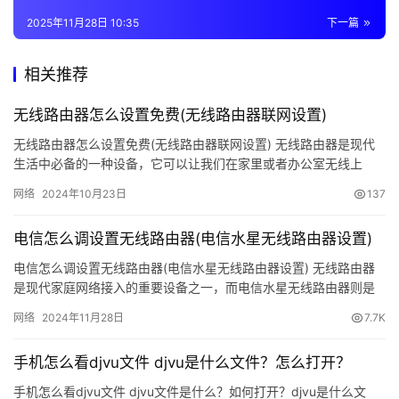
o
关方法。希望对大家有所帮助。
2025年11月28日 10:35
下一篇
g
i
相关推荐
n
原创文章，作者：e网络，如若转载，请注明出处：
c
https://www.224m.com/387152.html
无线路由器怎么设置免费(无线路由器联网设置)
n
无线路由器怎么设置免费(无线路由器联网设置) 无线路由器是现代
生活中必备的一种设备，它可以让我们在家里或者办公室无线上
路
网，大大方便了我们的生活。但是，很多人在购买了无线路由器
由
网络
2024年10月23日
137
后，却…
器
设
电信怎么调设置无线路由器(电信水星无线路由器设置)
置
电信怎么调设置无线路由器(电信水星无线路由器设置) 无线路由器
是现代家庭网络接入的重要设备之一，而电信水星无线路由器则是
常
电信用户常用的一种无线路由器品牌。下面就让我们来了解一下，
网络
2024年11月28日
7.7K
见
如…
问
手机怎么看djvu文件 djvu是什么文件？怎么打开？
题
手机怎么看djvu文件 djvu文件是什么？如何打开？djvu是什么文