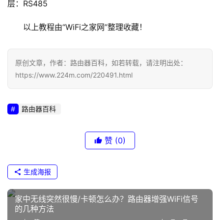
层：RS485
1
以上教程由“WiFi之家网”整理收藏！
1
9
2
原创文章，作者：路由器百科，如若转载，请注明出处：
.
https://www.224m.com/220491.html
1
6
8
路由器百科
.
1
赞
(0)
.
1
生成海报
t
p
家中无线突然很慢/卡顿怎么办？路由器增强WiFi信号
l
的几种方法
o