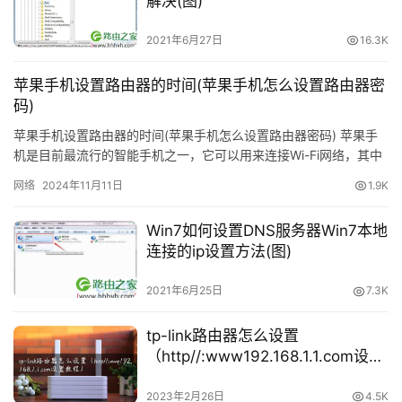
解决(图)
由
器
2021年6月27日
16.3K
密
码
苹果手机设置路由器的时间(苹果手机怎么设置路由器密
码)
路
苹果手机设置路由器的时间(苹果手机怎么设置路由器密码) 苹果手
由
机是目前最流行的智能手机之一，它可以用来连接Wi-Fi网络，其中
器
包括路由器。不过，有时候我们可能需要修改路由器的设置，…
网络
2024年11月11日
1.9K
百
科
Win7如何设置DNS服务器Win7本地
连接的ip设置方法(图)
品
牌
2021年6月25日
7.3K
路
由
tp-link路由器怎么设置
器
（http//:www192.168.1.1.com设置
教程）
2023年2月26日
4.5K