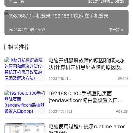
上一篇
2023年2月19日 08:25
g
i
198.168.1.1手机登录-192.168.1.1如何在手机登录.
n
c
2023年2月19日 08:37
下一篇
n
相关推荐
路
由
电脑开机黑屏故障的原因和解决办
器
法(计算机开机黑屏故障的原因及解
设
决方法)
置
2023年5月1日
695
192.168.0.100手机登陆页面
常
(tendawificom路由器设置入口
见
pppp)
问
2023年7月5日
3.0K
题
电脑使用过程中提示runtime error
路