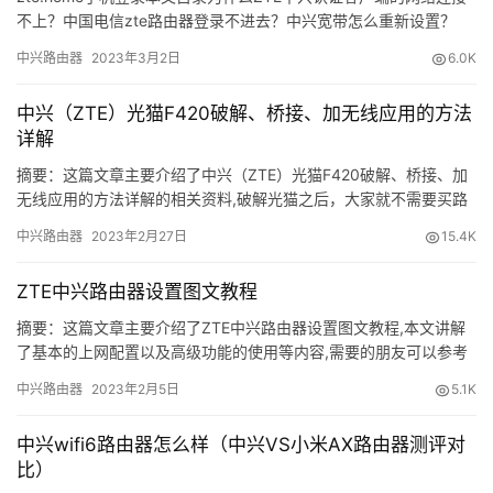
器
不上？中国电信zte路由器登录不进去？中兴宽带怎么重新设置？
密
zte中兴手机突然出现进入FTM模式，是怎么回事？ZTE中兴路由器
中兴路由器
2023年3月2日
6.0K
码
默认账号密码是什
中兴（ZTE）光猫F420破解、桥接、加无线应用的方法
路
详解
由
器
摘要：这篇文章主要介绍了中兴（ZTE）光猫F420破解、桥接、加
无线应用的方法详解的相关资料,破解光猫之后，大家就不需要买路
百
由器了，也很好用，需要的朋友可以参考下......
科
中兴路由器
2023年2月27日
15.4K
品
ZTE中兴路由器设置图文教程
牌
摘要：这篇文章主要介绍了ZTE中兴路由器设置图文教程,本文讲解
路
了基本的上网配置以及高级功能的使用等内容,需要的朋友可以参考
由
下......
中兴路由器
2023年2月5日
5.1K
器
中兴wifi6路由器怎么样（中兴VS小米AX路由器测评对
更
比）
多