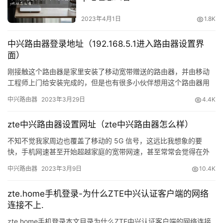
i
n
2023年4月1日
1.8K
c
n
中兴路由器登录地址（192.168.5.1进入路由器设置界
面）
路
刚接触这个路由器是家里安装了移动宽带赠送的路由器，并由移动
由
工程师上门给安装完成的，但是也有很多小伙伴想用这个路由器用
器
到其它的带宽上面，那就得需要自已动手调试了。 首先：需要查看
中兴路由器
2023年3月29日
4.4K
设
你路…
置
zte中兴路由器设置网址（zte中兴路由器怎么样）
常
不知不觉我家周边也覆盖了移动的 5G 信号，这远比我想象的要
见
快，手机网速甚至开始超越家庭的宽带网速，甚至常常会觉得在外
面用手机上网很畅快，回到家自动连上 WiFi 后却发现网络很慢…
问
中兴路由器
2023年3月9日
10.4K
题
zte.home手机登录-为什么ZTE中兴认证客户端的网络
路
连接不上.
由
zte.home手机登录本文目录为什么ZTE中兴认证客户端的网络连接