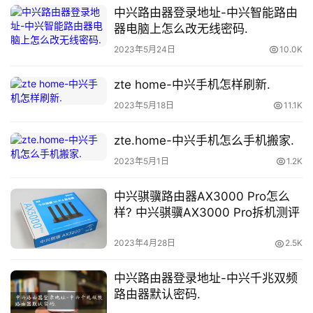
中兴路由器登录地址-中兴智能路由
器电脑上怎么改无线密码.
2023年5月24日
10.0K
首
zte home-中兴手机怎样刷新.
页
2023年5月18日
11.1K
1
zte.home-中兴手机怎么手机搬家.
9
2023年5月1日
1.2K
2
.
中兴骐骥路由器AX3000 Pro怎么
1
样? 中兴骐骥AX3000 Pro拆机测评
6
8
2023年4月28日
2.5K
.
0
中兴路由器登录地址-中兴千兆双频
.
路由器默认密码.
1