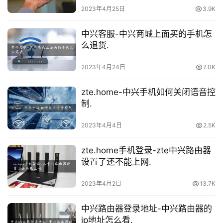
2023年4月25日
3.9K
1
9
中兴客服-中兴商城上面买的手机怎
2
么退货.
.
1
2023年4月24日
7.0K
6
8
zte.home-中兴手机如何关闭语音控
.
制.
1
.
2023年4月4日
2.5K
1
zte.home手机登录-zte中兴路由器
设置了还不能上网.
t
p
2023年4月2日
13.7K
l
o
中兴路由器登录地址-中兴路由器的
g
ip地址怎么看.